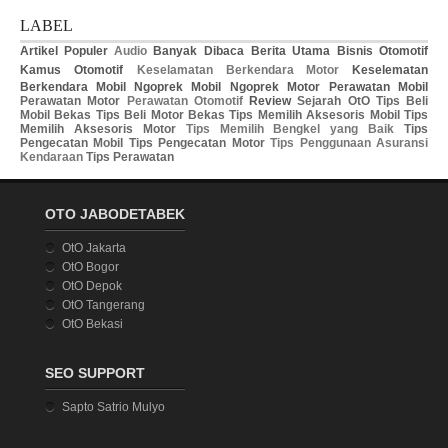
LABEL
Artikel Populer
Audio
Banyak Dibaca
Berita Utama
Bisnis Otomotif
Kamus Otomotif
Keselamatan Berkendara Motor
Keselematan
Berkendara Mobil
Ngoprek Mobil
Ngoprek Motor
Perawatan Mobil
Perawatan Motor
Perawatan Otomotif
Review
Sejarah OtO
Tips Beli
Mobil Bekas
Tips Beli Motor Bekas
Tips Memilih Aksesoris Mobil
Tips
Memilih Aksesoris Motor
Tips Memilih Bengkel yang Baik
Tips
Pengecatan Mobil
Tips Pengecatan Motor
Tips Penggunaan Asuransi
Kendaraan
Tips Perawatan
OTO JABODETABEK
OtO Jakarta
OtO Bogor
OtO Depok
OtO Tangerang
OtO Bekasi
SEO SUPPORT
Sapto Satrio Mulyo