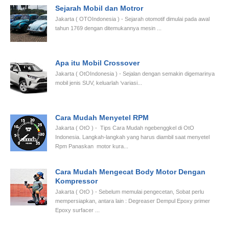
Sejarah Mobil dan Motror
Jakarta ( OTOIndonesia ) - Sejarah otomotif dimulai pada awal
tahun 1769 dengan ditemukannya mesin ...
Apa itu Mobil Crossover
Jakarta ( OtOIndonesia ) - Sejalan dengan semakin digemarinya
mobil jenis SUV, keluarlah ‘variasi...
Cara Mudah Menyetel RPM
Jakarta ( OtO ) - Tips Cara Mudah ngebenggkel di OtO
Indonesia. Langkah-langkah yang harus diambil saat menyetel
Rpm Panaskan motor kura...
Cara Mudah Mengecat Body Motor Dengan
Kompressor
Jakarta ( OtO ) - Sebelum memulai pengecetan, Sobat perlu
mempersiapkan, antara lain : Degreaser Dempul Epoxy primer
Epoxy surfacer ...