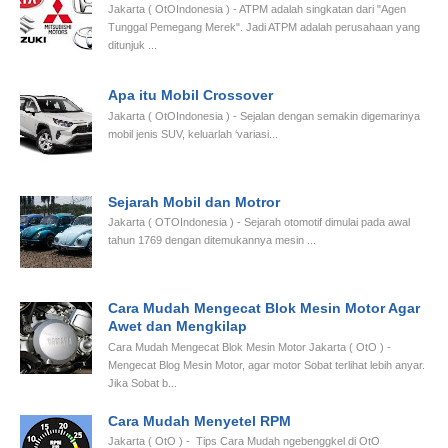
Jakarta ( OtOIndonesia ) - ATPM adalah singkatan dari "Agen
Tunggal Pemegang Merek". Jadi ATPM adalah perusahaan yang
ditunjuk ...
Apa itu Mobil Crossover
Jakarta ( OtOIndonesia ) - Sejalan dengan semakin digemarinya
mobil jenis SUV, keluarlah ‘variasi...
Sejarah Mobil dan Motror
Jakarta ( OTOIndonesia ) - Sejarah otomotif dimulai pada awal
tahun 1769 dengan ditemukannya mesin ...
Cara Mudah Mengecat Blok Mesin Motor Agar
Awet dan Mengkilap
Cara Mudah Mengecat Blok Mesin Motor Jakarta ( OtO ) -
Mengecat Blog Mesin Motor, agar motor Sobat terlihat lebih anyar.
Jika Sobat b...
Cara Mudah Menyetel RPM
Jakarta ( OtO ) - Tips Cara Mudah ngebenggkel di OtO